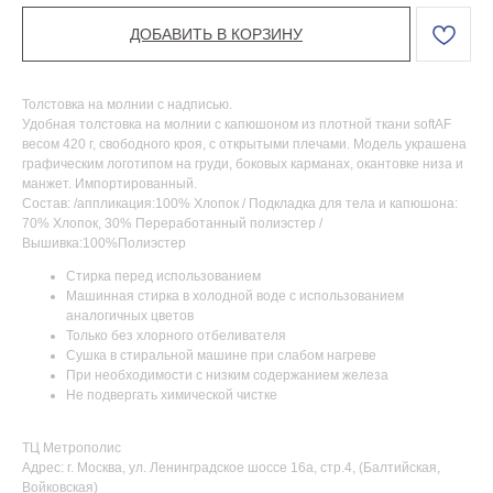
ДОБАВИТЬ В КОРЗИНУ
Толстовка на молнии с надписью.
Удобная толстовка на молнии с капюшоном из плотной ткани softAF
весом 420 г, свободного кроя, с открытыми плечами. Модель украшена
графическим логотипом на груди, боковых карманах, окантовке низа и
манжет. Импортированный.
Состав: /аппликация:100% Хлопок / Подкладка для тела и капюшона:
70% Хлопок, 30% Переработанный полиэстер /
Вышивка:100%Полиэстер
Стирка перед использованием
Машинная стирка в холодной воде с использованием
аналогичных цветов
Только без хлорного отбеливателя
Сушка в стиральной машине при слабом нагреве
При необходимости с низким содержанием железа
Не подвергать химической чистке
ТЦ Метрополис
Адрес: г. Москва, ул. Ленинградское шоссе 16а, стр.4, (Балтийская,
Войковская)