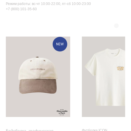
Режим работы: вс-чт 10:00-22:00, пт-сб 10:00-23:00
+7 (800) 101-35-60
NEW
КЕПКА ABERCROMBIE & FITCH
ФУТБОЛКА ABERCROMBIE & FITCH
Бейсболка, графическая
Футболка ICON