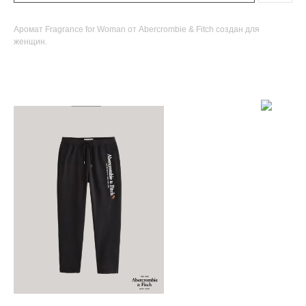
Аромат Fragrance for Woman от Abercrombie & Fitch создан для
женщин.