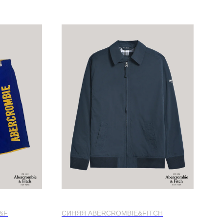
ITCH
КУРТКА ABERCROMBIE & FITCH
&F
СИНЯЯ ABERCROMBIE&FITCH