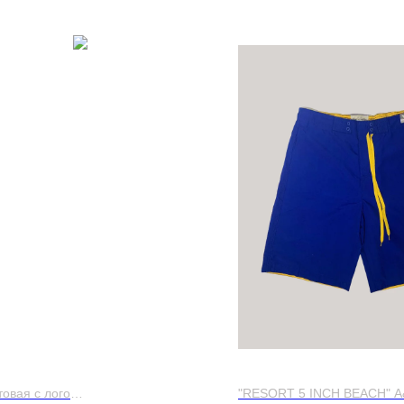
ЛКА ABERCROMBIE & FITCH
ШОРТЫ ABERCROMBIE & F
овая с лого
"RESORT 5 INCH BEACH" A