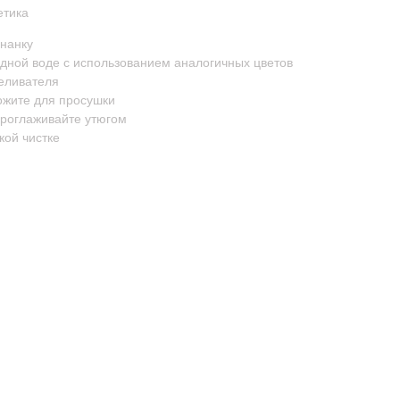
етика
нанку
дной воде с использованием аналогичных цветов
беливателя
ожите для просушки
проглаживайте утюгом
кой чистке