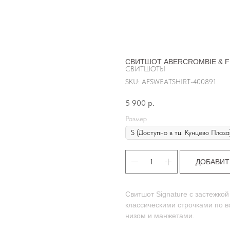
СВИТШОТ ABERCROMBIE & F
СВИТШОТЫ
SKU:
AFSWEATSHIRT-400891
5 900
р.
Размер
ДОБАВИТ
Свитшот Signature с застежкой
классическими строчками по 
низом и манжетами.