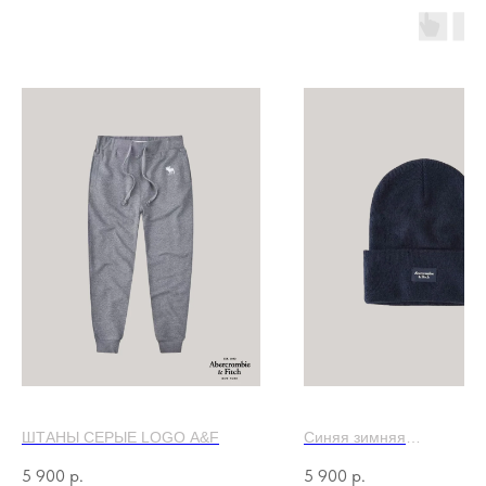
СПОРТИВНЫЕ ШТАНЫ ABERCROMBIE & FITCH
ШАПКА ABERCROMBIE &
ШТАНЫ СЕРЫЕ LOGO A&F
Синяя зимняя
Classic model
5 900
р.
5 900
р.